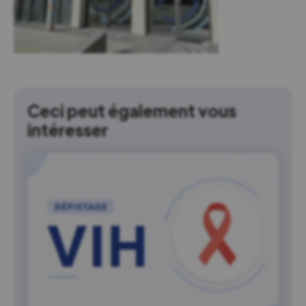
Ceci peut également vous
intéresser