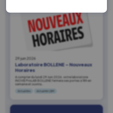
29 juin 2026
Laboratoire BOLLENE – Nouveaux
Horaires
A compter du lundi 29 Juin 2026, votre laboratoire
INOVIE ProLAB BOLLENE fermera ses portes à 18h en
semaine et ouvrira…
Actualités
Actualité LBM