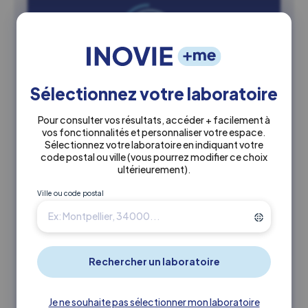
Sélectionnez votre laboratoire
Pour consulter vos résultats, accéder + facilement à
vos fonctionnalités et personnaliser votre espace.
03 juillet 2026
Sélectionnez votre laboratoire en indiquant votre
Saison estivale : pensez à vérifier
code postal ou ville
(vous pourrez modifier ce choix
ultérieurement)
.
les nouveaux horaires de vos
laboratoires
Ville ou code postal
À partir du 06 Juillet, plusieurs laboratoires INOVIE
Labosud adaptent leurs ouvertures à la saison estivale.
Pensez donc à vérifier…
Actualité LBM
Je ne souhaite pas sélectionner mon laboratoire