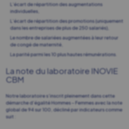
L’écart de répartition des augmentations
individuelles,
L’écart de répartition des promotions (uniquement
dans les entreprises de plus de 250 salariés),
Le nombre de salariées augmentées à leur retour
de congé de maternité,
La parité parmi les 10 plus hautes rémunérations.
La note du laboratoire INOVIE
CBM
Notre laboratoire s’inscrit pleinement dans cette
démarche d’égalité Hommes – Femmes avec la note
global de 94 sur 100, décliné par indicateurs comme
suit :