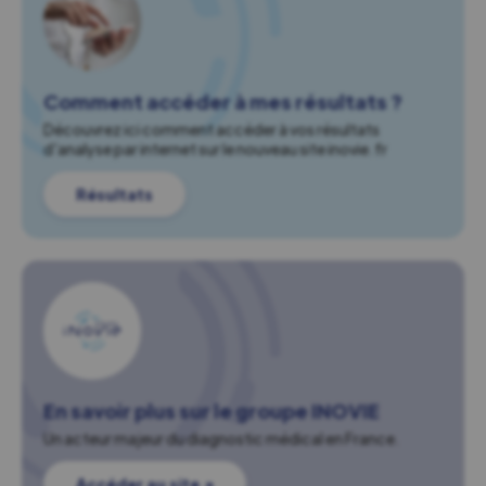
Comment accéder à mes résultats ?
Découvrez ici comment accéder à vos résultats
d'analyse par internet sur le nouveau site inovie.fr
Résultats
En savoir plus sur le groupe INOVIE
Un acteur majeur du diagnostic médical en France.
Accéder au site ↗