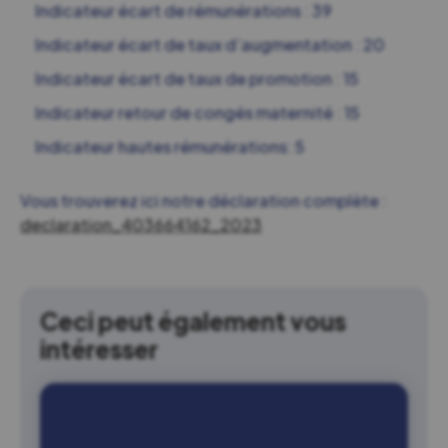
Indicateur écart de rémunérations : 39
Indicateur écart de taux d’augmentation : 20
Indicateur écart de taux de promotion : 15
Indicateur retour de congés maternité : 15
Indicateur hautes rémunérations: 5
Vous trouverez ici notre déclaration complète :
declaration_403664162_2023
Ceci peut également vous
intéresser