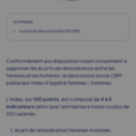
SOMMAIRE
La note du laboratoire INOVIE CBM
Conformément aux disposition visant notamment à
supprimer les écarts de rémunération entre les
femmes et les hommes, le laboratoire Inovie CBM
publie leur index d’égalité femmes – hommes.
L’Index, sur
100 points
, est composé de
4 à 5
indicateurs
selon que l’entreprise a moins ou plus de
250 salariés :
L’écart de rémunération femmes-hommes,