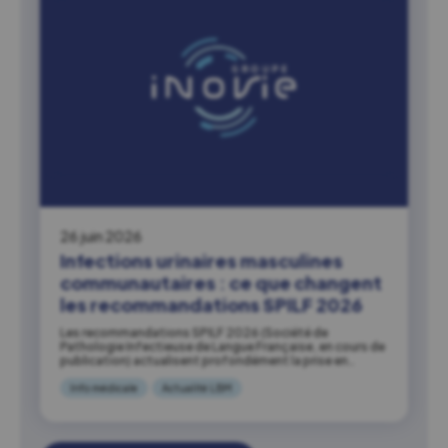
26 juin 2026
Infections urinaires masculines
communautaires : ce que changent
les recommandations SPILF 2026
Les recommandations SPILF 2026 (Société de
Pathologie Infectieuse de Langue Française, en cours de
publication) actualisent profondément la prise en…
Info médicale
Actualité LBM