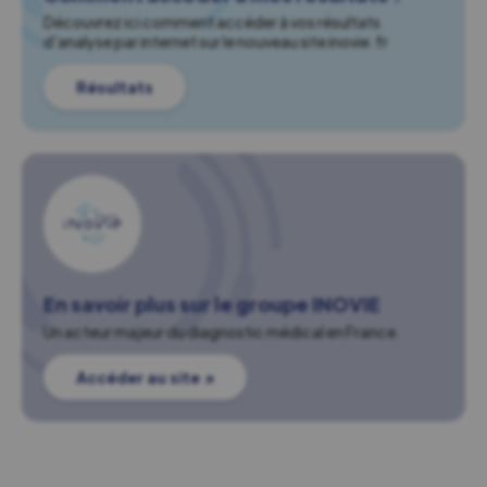
Découvrez ici comment accéder à vos résultats
d'analyse par internet sur le nouveau site inovie.fr
Résultats
En savoir plus sur le groupe INOVIE
Un acteur majeur du diagnostic médical en France.
Accéder au site ↗