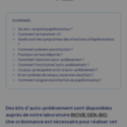
SOMMAIRE
Qu’est-ce que le papillomavirus ?
Comment se transmet-il ?
Quels sont les symptômes des infections à Papillomavirus
?
Comment prévenir une infection ?
Pourquoi se faire dépister ?
Comment faire mon auto-prélèvement ?
Comment fonctionne l’auto-prélèvement ?
Où puis-je récupérer un kit d’auto-prélèvement ?
Et en combien de temps j’aurai mes résultats ?
Comment soigner une infection au papillomavirus ?
Des kits d’auto-prélèvement sont disponibles
auprès de notre laboratoire
INOVIE GEN-BIO
.
Une ordonnance est nécessaire pour réaliser cet