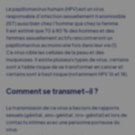
Le papillomavirus humain (HPV) est un virus
responsable d’infection sexuellement transmissible
(IST) aussi bien chez l’homme que chez la femme.
Il est estimé que 70 à 80 % des hommes et des
femmes sexuellement actifs rencontreront un
papillomavirus au moins une fois dans leur vie (1).
Ce virus cible les cellules de la peau et des
muqueuses. Il existe plusieurs types de virus, certains
sont à faible risque de se transformer en cancer et
certains sont à haut risque (notamment HPV 16 et 18).
Comment se transmet-il ?
La transmission de ce virus a lieu lors de rapports
sexuels (génital, ano-génital, oro-génital) et lors de
contacts intimes avec une personne porteuse du
virus.