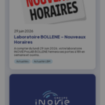
29 juin 2026
Laboratoire BOLLENE – Nouveaux
Horaires
A compter du lundi 29 Juin 2026, votre laboratoire
INOVIE ProLAB BOLLENE fermera ses portes à 18h en
semaine et ouvrira…
Actualités
Actualité LBM