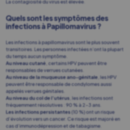
La contagiosité du virus est élevée.
Quels sont les symptômes des
infections à Papillomavirus ?
Les infections à papillomavirus sont le plus souvent
transitoires. Les personnes infectées n’ont la plupart
du temps aucun symptôme.
Au niveau cutané
, certains HPV peuvent être
responsables de verrues cutanées.
Au niveau de la muqueuse ano-génitale
, les HPV
peuvent être responsable de condylomes aussi
appelés verrues génitales.
Au niveau du col de l’utérus
, les infections sont
fréquemment résolutives : 90 % à 2-3 ans.
Les infections persistantes
(10 %) ont un risque
d’évolution vers un cancer. Ce risque est majoré en
cas d’immunodépression et de tabagisme.