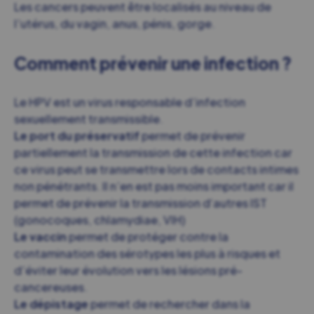
Les cancers peuvent être localisés au niveau de
l’utérus, du vagin, anus, pénis, gorge.
Comment prévenir une infection ?
Le HPV est un virus responsable d’infection
sexuellement transmissible.
Le port du préservatif
permet de prévenir
partiellement la transmission de cette infection car
ce virus peut se transmettre lors de contacts intimes
non pénétrants. Il n’en est pas moins important car il
permet de prévenir la transmission d‘autres IST
(gonocoques, chlamydiae, VIH)
Le vaccin
permet de protéger contre la
contamination des sérotypes les plus à risques et
d’éviter leur évolution vers les lésions pré-
cancereuses.
Le dépistage
permet de rechercher dans la