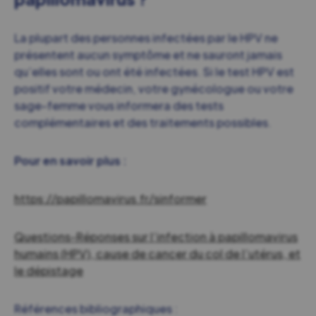
La plupart des personnes infectées par le HPV ne
présentent aucun symptôme et ne sauront jamais
qu’elles sont ou ont été infectées. Si le test HPV est
positif votre médecin, votre gynécologue ou votre
sage-femme vous informera des tests
complémentaires et des traitements possibles.
Pour en savoir plus :
https://papillomavirus.fr/sinformer
Questions-Réponses sur l’infection à papillomavirus
humains (HPV), cause de cancer du col de l’utérus, et
le dépistage
Références bibliographiques :