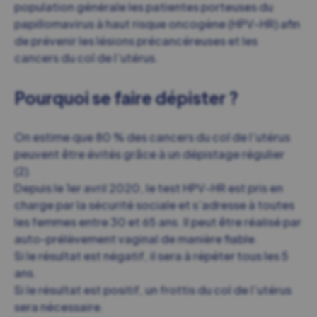
population générale les patientes porteuses du
papillomavirus à haut risque oncogène (HPV-HR) afin
de prévenir les lésions précancéreuses et les
cancers du col de l’utérus.
Pourquoi se faire dépister ?
On estime que 80 % des cancers du col de l’utérus
peuvent être évités grâce à un dépistage régulier
(2).
Depuis le 1er avril 2020, le test HPV-HR est pris en
charge par la sécurité sociale et s’adresse à toutes
les femmes entre 30 et 65 ans. Il peut être réalisé par
auto-prélèvement vaginal de manière fiable.
Si le résultat est négatif, il sera à répéter tous les 5
ans.
Si le résultat est positif, un frottis du col de l’utérus
sera nécessaire.