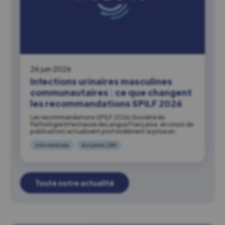
26 juin 2026
Infections urinaires masculines
communautaires : ce que changent
les recommandations SPILF 2026
Les recommandations SPILF 2026 (Société de
Pathologie Infectieuse de Langue Française, en cours de
publication) actualisent profondément la prise en…
Info médicale
Actualité LBM
Toute notre actualité