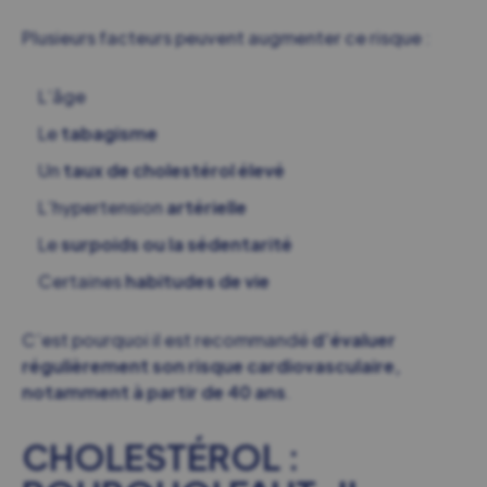
Plusieurs facteurs peuvent augmenter ce risque :
L’âge
Le
tabagisme
Un
taux de cholestérol élevé
L’hypertension
artérielle
Le
surpoids ou la sédentarité
Certaines
habitudes de vie
C’est pourquoi il est recommandé
d’évaluer
régulièrement son risque cardiovasculaire,
notamment à partir de 40 ans
.
CHOLESTÉROL :