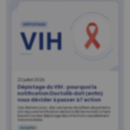
22 juillet 2026
Dépistage du VIH : pourquoi la
notification Doctolib doit (enfin)
vous décider à passer à l’action
Ces derniers jours, des centaines de milliers de patients
ont reçu une notification de Doctolib les incitant à faire
le point sur leur dépistage des infections sexuellement
transmissibles.
Actualités