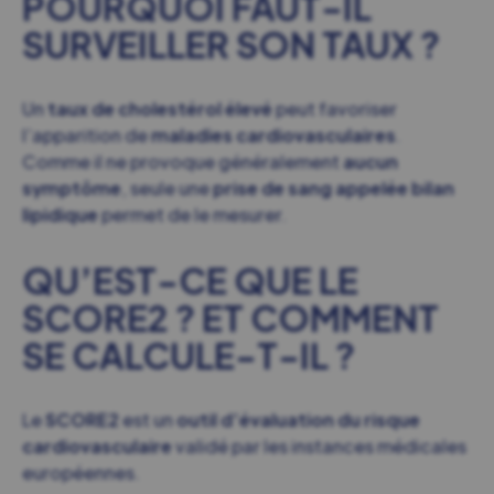
POURQUOI FAUT-IL
SURVEILLER SON TAUX ?
Un
taux de cholestérol élevé
peut favoriser
l’apparition de
maladies cardiovasculaires
.
Comme il ne provoque généralement
aucun
symptôme
, seule une
prise de sang appelée bilan
lipidique
permet de le mesurer.
QU’EST-CE QUE LE
SCORE2 ? ET COMMENT
SE CALCULE-T-IL ?
Le
SCORE2
est un
outil d’évaluation du risque
cardiovasculaire
validé par les instances médicales
européennes.