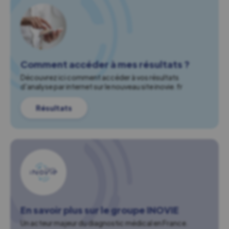
Comment accéder à mes résultats ?
Découvrez ici comment accéder à vos résultats
d'analyse par internet sur le nouveau site inovie.fr
Résultats
En savoir plus sur le groupe INOVIE
Un acteur majeur du diagnostic médical en France.