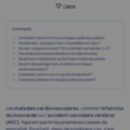
J'aime
SOMMAIRE
Comment savoir si l’on a un risque cardiovasculaire ?
Cholestérol : pourquoi faut-il surveiller son taux ?
Qu’est-ce que le score2 ? Et comment se calcule-t-il ?
Une évaluation proposée dans nos laboratoires
Questions fréquentes sur le risque cardiovasculaire
À partir de quel âge faut-il vérifier son risque
cardiovasculaire ?
Comment savoir si on a trop de cholestérol ?
Comment réduire son risque cardiovasculaire ?
Les
maladies cardiovasculaires
, comme l’
infarctus
du myocarde
ou l’
accident vasculaire cérébral
(AVC)
, figurent parmi les premières causes de
mortalité. Pourtant, dans de nombreux cas, il est