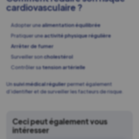
cardiovasculaire ?
Adopter une
alimentation équilibrée
Pratiquer une
activité physique régulière
Arrêter de fumer
Surveiller son
cholestérol
Contrôler sa
tension artérielle
Un
suivi médical régulier
permet également
d’identifier et de surveiller les facteurs de risque.
Ceci peut également vous
intéresser