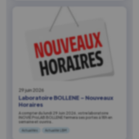
29 juin 2026
Laboratoire BOLLENE – Nouveaux
Horaires
A compter du lundi 29 Juin 2026, votre laboratoire
INOVIE ProLAB BOLLENE fermera ses portes à 18h en
semaine et ouvrira…
Actualités
Actualité LBM