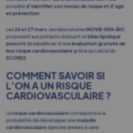
possible
d’identifier son niveau de risque et d’agir
en prévention
.
Les
26 et 27 mars
, les laboratoires
INOVIE GEN-BIO
proposent aux patients réalisant un
bilan lipidique
prescrit
de bénéficier d’une
évaluation gratuite de
leur risque cardiovasculaire
grâce au calcul du
SCORE2
.
COMMENT SAVOIR SI
L’ON A UN RISQUE
CARDIOVASCULAIRE ?
Le
risque cardiovasculaire
correspond à la
probabilité de développer une
maladie
cardiovasculaire
dans les années à venir.