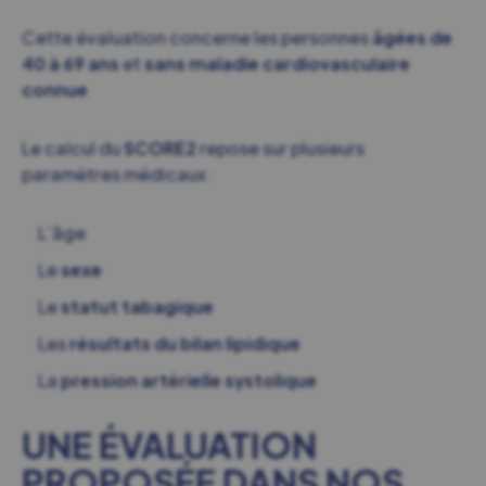
Cette évaluation concerne les personnes
âgées de
40 à 69 ans
et
sans maladie cardiovasculaire
connue
Le calcul du
SCORE2
repose sur plusieurs
paramètres médicaux :
L’âge
Le
sexe
Le
statut tabagique
Les
résultats du bilan lipidique
La
pression artérielle systolique
UNE ÉVALUATION
PROPOSÉE DANS NOS