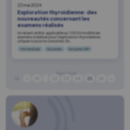
22 mai 2024
Exploration thyroidienne: des
nouveautés concernant les
examens réalisés
Un récent arrêté, applicable au 7/5/24 modifie les
examens à réaliser pour l’exploration thyroidienne.
(cliquer ici pour le consulter). En…
Info médicale
Actualités
Actualité LBM
Page 25 de
26
«
10
22
23
24
25
26
»