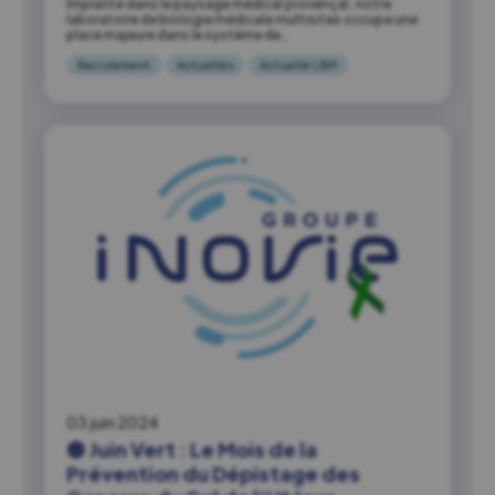
Implanté dans le paysage médical provençal, notre
laboratoire de biologie médicale multisites occupe une
place majeure dans le système de…
Recrutement
Actualités
Actualité LBM
03 juin 2024
🟢 Juin Vert : Le Mois de la
Prévention du Dépistage des