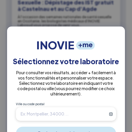
Sexuelle : Dépistage des IST gratuit
à Castelnau et au Cap d’Agde
À l’occasion des semaines nationales de santé sexuelle
en Occitanie, les biologistes médicaux d’INOVIE
Labosud vous propose de venir vous…
Actualités
Sélectionnez votre laboratoire
Pour consulter vos résultats, accéder + facilement à
vos fonctionnalités et personnaliser votre espace.
Sélectionnez votre laboratoire en indiquant votre
code postal ou ville
(vous pourrez modifier ce choix
ultérieurement)
.
Ville ou code postal
01 juin 2024