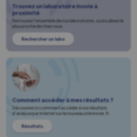
Trouvez un laboratoire Inovie à
proximité
Retrouvez l'ensemble de nos laboratoires, ou localisez le
plus proche de chez vous.
Rechercher un labo
Comment accéder à mes résultats ?
Découvrez ici comment accéder à vos résultats
d'analyse par internet sur le nouveau site inovie.fr
Résultats