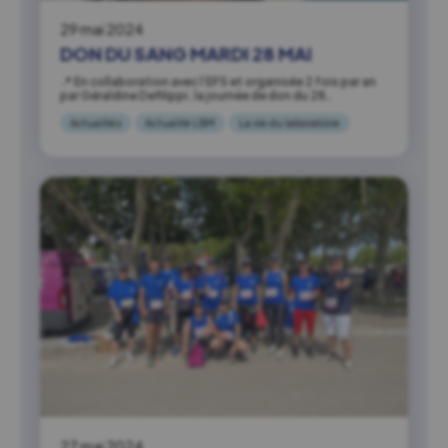
29 mai 2024
DON DU SANG MARDI 28 MAI
📍 En collaboration avec l’EFS et organisée 2 fois par an
par Géraldine Defilippi, la journée de don du 28…
Actualités
Actualité LBM
La vie du laboratoire
27 mai 2024