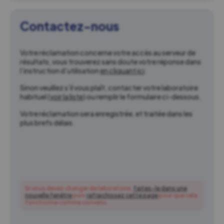
Contactez-nous
Votre réclamation concerne votre accès au serveur de
résultats, vous trouverez sans doute votre réponse dans
l’instruction d’utilisation
en cliquant ici
.
Sinon veuillez s’il vous plaît, contacter votre laboratoire
habituel (
voir la liste
) ou remplir le formulaire ci-dessous.
Votre réclamation sera enregistrée, et traitée dans les
plus brefs délais.
Si vous devez changer de laboratoire,
faites-le dans une
nouvelle fenêtre
puis
rafraichissez cette page
pour que cela
fonctionne comme convenu.