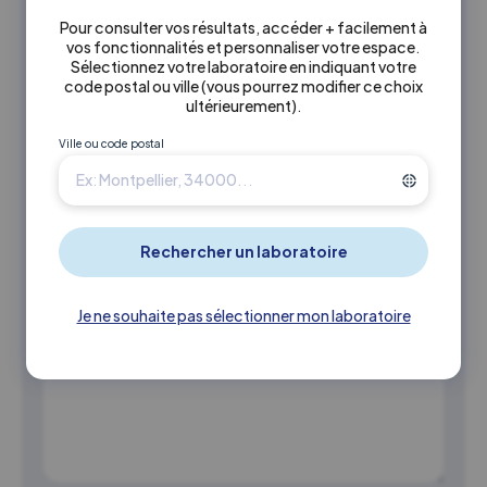
identifiant et/ou
Pour consulter vos résultats, accéder + facilement à
mon mot de
vos fonctionnalités et personnaliser votre espace.
passe
Sélectionnez votre laboratoire en indiquant votre
code postal ou ville
(vous pourrez modifier ce choix
ultérieurement)
.
Ville ou code postal
J'ai besoin d'aide
Je rencontre une
pour me
autre
connecter
problématique
Message
Je ne souhaite pas sélectionner mon laboratoire