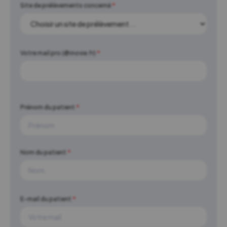
Site de prélèvements concerné
*
Votre mail pro (@inovie.fr)
*
Prénom du patient
*
Nom du patient
*
E-mail du patient
*