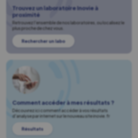
Trouvez un laboratoire Inovie à
proximité
Retrouvez l'ensemble de nos laboratoires, ou localisez le
plus proche de chez vous.
Rechercher un labo
Comment accéder à mes résultats ?
Découvrez ici comment accéder à vos résultats
d'analyse par internet sur le nouveau site inovie.fr
Résultats